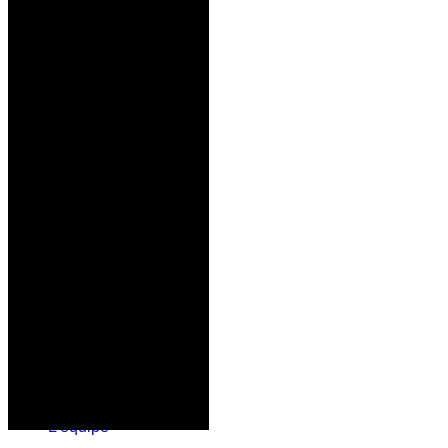
Appuyez le projet
L’équipe
Accueil
Le Projet
Contact
Le saviez-vous
Accueil
Appuyez le projet
Le Projet
L’équipe
Le saviez-vous
Contact
Appuyez le projet
English
L’équipe